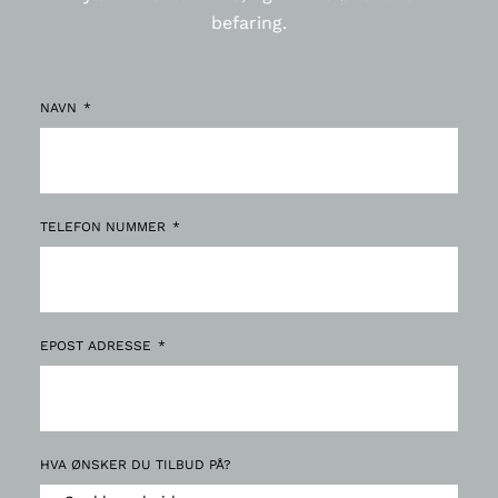
befaring.
NAVN
TELEFON NUMMER
EPOST ADRESSE
HVA ØNSKER DU TILBUD PÅ?