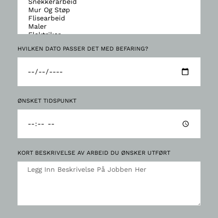
HVILKEN DATO PASSER DET MED BEFARING?
ØNSKET TIDSPUNKT
KORT BESKRIVELSE AV ARBEID DU ØNSKER UTFØRT